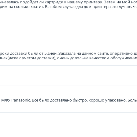
мневалась подойдет ли картридж к нашему принтеру. Затем на мой но
им на сколько хватит. В любом случае для дом.принтера это лучше, ч
роки доставки были от 5 дней. Заказала на данном сайте, оперативно
нах(даже с учетом доставки), очень довольна качеством обслуживани
я МФУ Panasonic. Все было доставлено быстро, хорошо упаковано. Бол