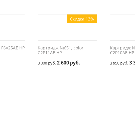
Скидка 13%
 F6V25AE HP
Картридж №651, color
Картридж №
C2P11AE HP
C2P10AE HP
2 600
руб.
3 
3 000
руб.
3 950
руб.