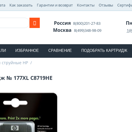
ата
Как заказать
Гарантии и возврат
Контакты
Отзывы
Сертиф
Россия
Пн
8(800)201-27-83
Москва
8(499)348-98-09
1@
ЕЛИ
ИЗБРАННОЕ
СРАВНЕНИЕ
ПОДОБРАТЬ КАРТРИДЖ
 струйные HP
/
ж № 177XL C8719HE