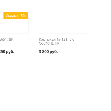
Скидка 15%
651, BK
Картридж № 121, BK
CC640HE HP
350
руб.
3 800
руб.