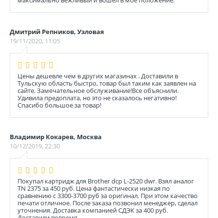
максимально вежливый и вошел в моё положение.
Дмитрий Репников, Узловая
19/11/2020, 11:05
Цены дешевле чем в других магазинах . Доставили в
Тульскую область быстро, товар был таким как заявлен на
сайте. Замечательное обслуживание!Все объяснили.
Удивила предоплата, но это не сказалось негативно!
Спасибо большое за товар!
Владимир Кокарев, Москва
10/12/2019, 22:30
Покупал картридж для Brother dcp L-2520 dwr. Взял аналог
TN 2375 за 450 руб. Цена фантастически низкая по
сравнению с 3300-3700 руб за оригинал. При этом качество
печати отличное. После заказа позвонил менеджер, сделал
уточнения. Доставка компанией СДЭК за 400 руб.
Доставили вовремя.