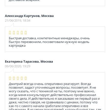
Александр Картунов, Москва
21/06/2019, 18:34
Быстрая доставка, компетентные менеджеры, очень
быстро перезвонили, посоветовали нужную модель
картриджа
Екатерина Тарасова, Москва
06/06/2020, 19:29
Дмитрий всегда очень оперативно реагирует. Всегда
позвонит, задаст уточняющие вопросы, посоветует. Я не
могу сказать, что с техникой на ты, поэтому мне важно,
когда меня консультирует действительно профессионал
своего дела. И действительно я заказываю не первый раз и
даже, честно говоря, не сравнивала с ценами, потому что
как-то с самого начала сработали оперативно и все
объяснили. Я из серии покупателей, который купит там, где