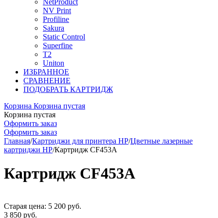
NetProduct
NV Print
Profiline
Sakura
Static Control
Superfine
T2
Uniton
ИЗБРАННОЕ
СРАВНЕНИЕ
ПОДОБРАТЬ КАРТРИДЖ
Корзина
Корзина пустая
Корзина пустая
Оформить заказ
Оформить заказ
Главная
/
Картриджи для принтера HP
/
Цветные лазерные
картриджи HP
/
Картридж CF453A
Картридж CF453A
Старая цена:
5 200
руб.
3 850
руб.