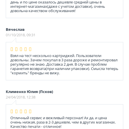
день и по цене оказалось дешевле средней цены в
интернет-магазинах(даже с учетом доставки), очень
довольна качеством обслуживания!
Вячеслав
01/10/2018, 09:31
Взял на тест несколько картриджей. Пользователи
довольны. Зачем покупал в 3 раза дороже и ремонтировал
регулярно не знаю. Доставка 2 дня. В случае проблем
гаранетия возврата(при наличии упаковки). Смысла теперь
"кормить" бренды не вижу.
Клименко Юлия (Псков)
24/04/2018, 12:38
Отличный сервис и вежливый персонал! Ах да, и цена
очень низкая, раза в 2-3 дешевле, чем в других магазинах.
Качество печати - отличное!