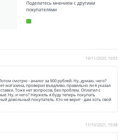
Поделитесь мнением с другими
покупателями
19/11/2020, 10:57
Потом смотрю - аналог за 900 рублей. Ну, думаю, чего?
нет-магазина, проверил въедливо, правильно ли я указал
ставки. Тоже нет вопросов, без проблем. Оплатил с
ные. Ну, и чего? Неужель я буду теперь покупать
ный довольный покупатель. Кто не верит - дам хоть свой
11/10/2021, 15:38