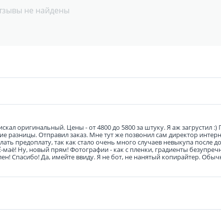
тзывы не найдены
кал оригинальный. Цены - от 4800 до 5800 за штуку. Я аж загрустил :) 
льшие разницы. Отправил заказ. Мне тут же позвонил сам директор интер
ать предоплату, так как стало очень много случаев невыкупа после до
 Ё-маё! Ну, новый прям! Фотографии - как с пленки, градиенты безупреч
н! Спасибо! Да, имейте ввиду. Я не бот, не нанятый копирайтер. Обыч