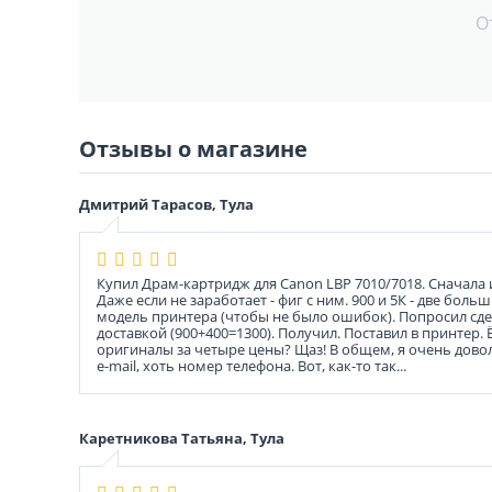
О
Отзывы о магазине
Дмитрий Тарасов, Тула
Купил Драм-картридж для Canon LBP 7010/7018. Сначала ис
Даже если не заработает - фиг с ним. 900 и 5К - две бо
модель принтера (чтобы не было ошибок). Попросил сдел
доставкой (900+400=1300). Получил. Поставил в принтер.
оригиналы за четыре цены? Щаз! В общем, я очень доволе
e-mail, хоть номер телефона. Вот, как-то так...
Каретникова Татьяна, Тула