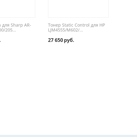
 для Sharp AR-
Тонер Static Control для HP
Тонер S
0/205...
LJM4555/M602/...
Универс
.
27 650
руб.
22 700