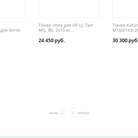
Тонер Imex для HP LJ, Тип
Тонер Katun
для Xerox
MG, Bk, 2x10 кг...
M160/163/20
24 450
руб.
30 300
руб
назад
вперед