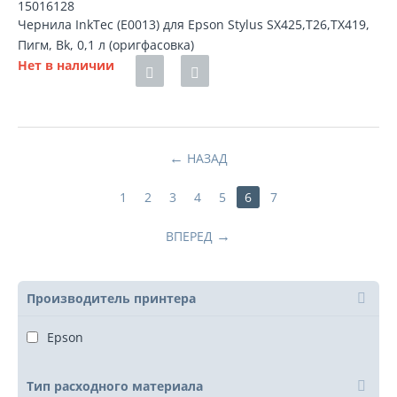
15016128
Чернила InkTec (E0013) для Epson Stylus SX425,T26,TX419,
Пигм, Bk, 0,1 л (оригфасовка)
Нет в наличии
НАЗАД
1
2
3
4
5
6
7
ВПЕРЕД
Производитель принтера
Epson
Тип расходного материала