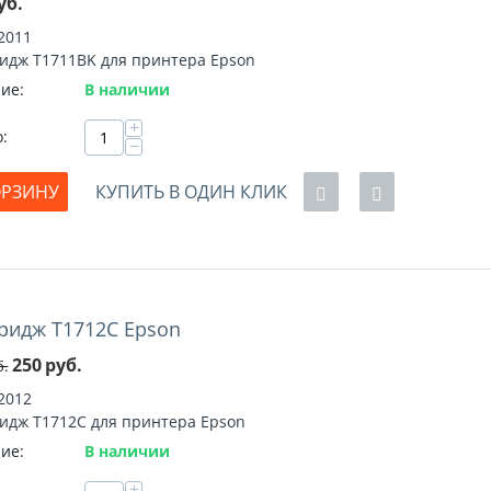
уб.
2011
идж T1711BK для принтера Epson
ие:
В наличии
+
о:
−
ОРЗИНУ
КУПИТЬ В ОДИН КЛИК
ридж T1712C Epson
%
250
руб.
б.
2012
идж T1712C для принтера Epson
ие:
В наличии
+