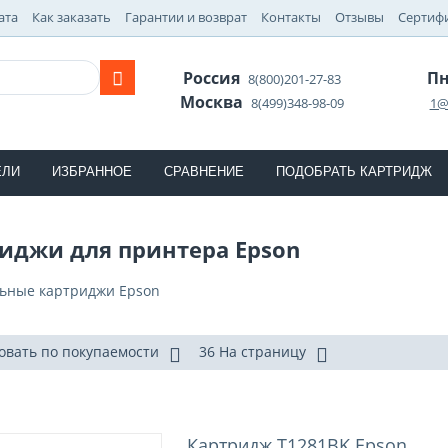
ата
Как заказать
Гарантии и возврат
Контакты
Отзывы
Сертиф
Россия
Пн
8(800)201-27-83
Москва
8(499)348-98-09
1@
ЕЛИ
ИЗБРАННОЕ
СРАВНЕНИЕ
ПОДОБРАТЬ КАРТРИДЖ
иджи для принтера Epson
ьные картриджи Epson
овать по покупаемости
36 На страницу
Картридж T1281BK Epson