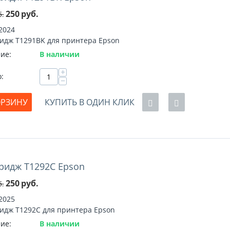
250
руб.
б.
2024
идж T1291BK для принтера Epson
ие:
В наличии
+
о:
−
ОРЗИНУ
КУПИТЬ В ОДИН КЛИК
ридж T1292C Epson
%
250
руб.
б.
2025
идж T1292C для принтера Epson
ие:
В наличии