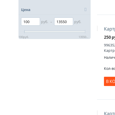
Цена
руб.
–
руб.
Карт
250
р
100
руб.
13550
руб.
99635
Картр
Налич
Кол-в
В К
Карт
Скидка 17