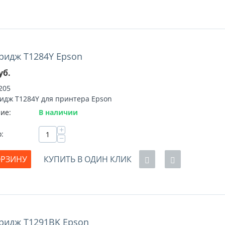
ридж T1284Y Epson
уб.
205
идж T1284Y для принтера Epson
ие:
В наличии
+
о:
−
ОРЗИНУ
КУПИТЬ В ОДИН КЛИК
ридж T1291BK Epson
%