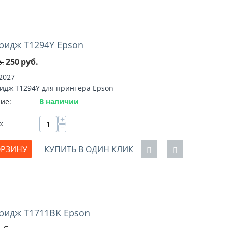
ридж T1294Y Epson
%
250
руб.
б.
2027
идж T1294Y для принтера Epson
ие:
В наличии
+
о:
−
ОРЗИНУ
КУПИТЬ В ОДИН КЛИК
ридж T1711BK Epson