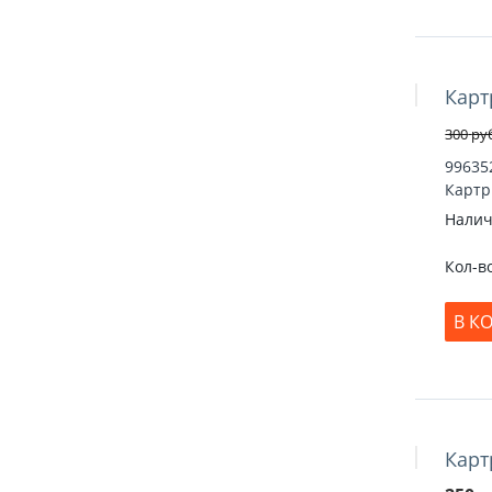
Карт
Скидка 17
300
ру
99635
Картр
Налич
Кол-в
В К
Карт