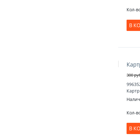
Кол-в
В К
Карт
Скидка 17
300
ру
99635
Картр
Налич
Кол-в
В К