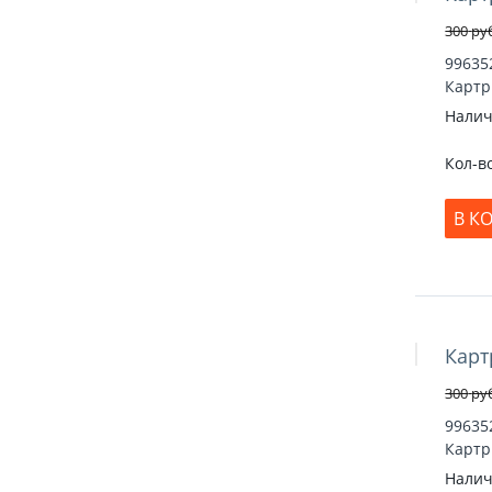
300
ру
99635
Картр
Налич
Кол-в
В К
Карт
Скидка 17
300
ру
99635
Картр
Налич