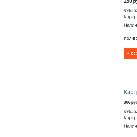
250
р
99635
Картр
Налич
Кол-в
В К
Карт
Скидка 17
300
ру
99635
Картр
Налич