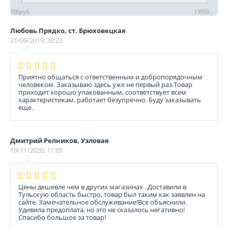
100
руб.
13550
руб.
Любовь Прядко, ст. Брюховецкая
21/09/2019, 20:22
Приятно общаться с ответственным и добропорядочным
человеком. Заказываю здесь уже не первый раз.Товар
приходит хорошо упакованным, соответствует всем
характеристикам, работает безупречно. Буду заказывать
еще.
Дмитрий Репников, Узловая
19/11/2020, 11:05
Цены дешевле чем в других магазинах . Доставили в
Тульскую область быстро, товар был таким как заявлен на
сайте. Замечательное обслуживание!Все объяснили.
Удивила предоплата, но это не сказалось негативно!
Спасибо большое за товар!