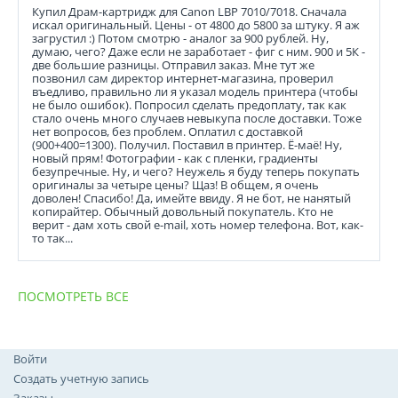
Купил Драм-картридж для Canon LBP 7010/7018. Сначала
искал оригинальный. Цены - от 4800 до 5800 за штуку. Я аж
загрустил :) Потом смотрю - аналог за 900 рублей. Ну,
думаю, чего? Даже если не заработает - фиг с ним. 900 и 5К -
две большие разницы. Отправил заказ. Мне тут же
позвонил сам директор интернет-магазина, проверил
въедливо, правильно ли я указал модель принтера (чтобы
не было ошибок). Попросил сделать предоплату, так как
стало очень много случаев невыкупа после доставки. Тоже
нет вопросов, без проблем. Оплатил с доставкой
(900+400=1300). Получил. Поставил в принтер. Ё-маё! Ну,
новый прям! Фотографии - как с пленки, градиенты
безупречные. Ну, и чего? Неужель я буду теперь покупать
оригиналы за четыре цены? Щаз! В общем, я очень
доволен! Спасибо! Да, имейте ввиду. Я не бот, не нанятый
копирайтер. Обычный довольный покупатель. Кто не
верит - дам хоть свой e-mail, хоть номер телефона. Вот, как-
то так...
ПОСМОТРЕТЬ ВСЕ
Войти
Создать учетную запись