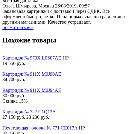
Быстрая доставка.
Ольга Шмырева, Москва
26/08/2019, 09:57
Заказывала картриджи с доставкой через СДЕК. Все
оформлено быстро, четко. Цена нормальная по сравнению с
другими магазинами. Качество устраивает.
посмотреть все
Похожие товары
Картридж № 973X L0S07AE HP
19 550
руб.
Картридж № 911X M0J90AE
34 700
руб.
Картридж № 911X M0J94AE
30 000
руб.
Скидка 15%
Картридж № 727 C1Q12A
27 150
руб.
23 200
руб.
Печатающая головка № 771 CE017A HP
30 850
руб.