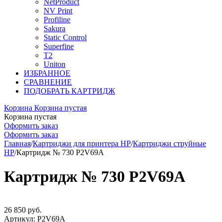
NetProduct
NV Print
Profiline
Sakura
Static Control
Superfine
T2
Uniton
ИЗБРАННОЕ
СРАВНЕНИЕ
ПОДОБРАТЬ КАРТРИДЖ
Корзина
Корзина пустая
Корзина пустая
Оформить заказ
Оформить заказ
Главная
/
Картриджи для принтера HP
/
Картриджи струйные
HP
/
Картридж № 730 P2V69A
Картридж № 730 P2V69A
26 850
руб.
Артикул:
P2V69A