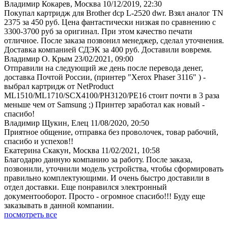
Владимир Кокарев, Москва
10/12/2019, 22:30
Покупал картридж для Brother dcp L-2520 dwr. Взял аналог TN
2375 за 450 руб. Цена фантастически низкая по сравнению с
3300-3700 руб за оригинал. При этом качество печати
отличное. После заказа позвонил менеджер, сделал уточнения.
Доставка компанией СДЭК за 400 руб. Доставили вовремя.
Владимир О. Крым
23/02/2021, 09:00
Отправили на следующий же день после перевода денег,
доставка Почтой России, (принтер "Xerox Phaser 3116" ) -
выбрал картридж от NetProduct
ML1510/ML1710/SCX4100/PH3120/PE16 стоит почти в 3 раза
меньше чем от Samsung ;) Принтер заработал как новый -
спасибо!
Владимир Щукин, Елец
11/08/2020, 20:50
Приятное общение, отправка без проволочек, товар рабочий,
спасибо и успехов!!
Екатерина Скакун, Москва
11/02/2021, 10:58
Благодарю данную компанию за работу. После заказа,
позвонили, уточнили модель устройства, чтобы сформировать
правильно комплектующими. И очень быстро доставили в
отдел доставки. Еще понравился электронный
документооборот. Просто - огромное спасибо!!! Буду еще
заказывать в данной компании.
посмотреть все