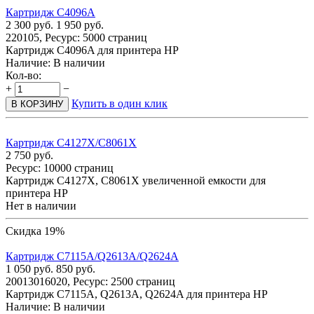
Картридж C4096A
2 300
руб.
1 950
руб.
220105, Ресурс: 5000 страниц
Картридж C4096A для принтера HP
Наличие:
В наличии
Кол-во:
+
−
Купить в один клик
В КОРЗИНУ
Картридж C4127X/C8061X
2 750
руб.
Ресурс: 10000 страниц
Картридж C4127X, C8061X увеличенной емкости для
принтера HP
Нет в наличии
Скидка 19%
Картридж C7115A/Q2613A/Q2624A
1 050
руб.
850
руб.
20013016020, Ресурс: 2500 страниц
Картридж C7115A, Q2613A, Q2624A для принтера HP
Наличие:
В наличии