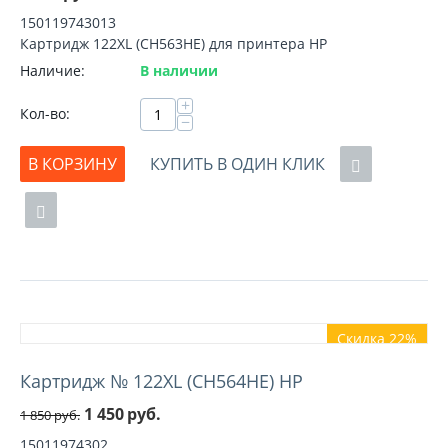
150119743013
Картридж 122XL (CH563HE) для принтера HP
Наличие:
В наличии
+
Кол-во:
−
В КОРЗИНУ
КУПИТЬ В ОДИН КЛИК
Скидка 22%
Картридж № 122XL (CH564HE) HP
1 450
руб.
1 850
руб.
15011974302