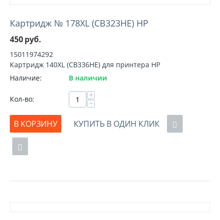
Картридж № 178XL (CB323HE) HP
450
руб.
15011974292
Картридж 140XL (CB336HE) для принтера HP
Наличие:
В наличии
+
Кол-во:
−
В КОРЗИНУ
КУПИТЬ В ОДИН КЛИК